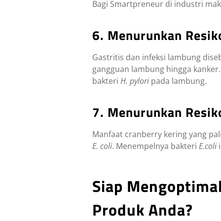
Bagi Smartpreneur di industri m
6. Menurunkan Resik
Gastritis dan infeksi lambung dise
gangguan lambung hingga kanker
bakteri
H. pylori
pada lambung.
7. Menurunkan Resiko
Manfaat cranberry kering yang pal
E. coli
. Menempelnya bakteri
E.coli
i
Siap Mengoptimal
Produk Anda?