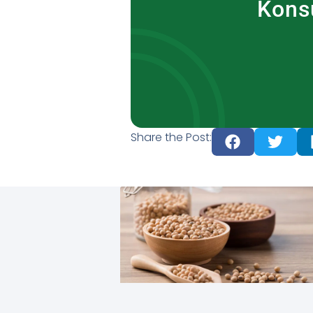
Kons
Share the Post: