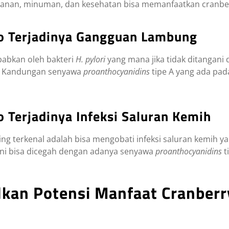
akanan, minuman, dan kesehatan bisa memanfaatkan cranb
o Terjadinya Gangguan Lambung
babkan oleh bakteri
H. pylori
yang mana jika tidak ditangani
. Kandungan senyawa
proanthocyanidins
tipe A yang ada pa
 Terjadinya Infeksi Saluran Kemih
ing terkenal adalah bisa mengobati infeksi saluran kemih y
ni bisa dicegah dengan adanya senyawa
proanthocyanidins
t
kan Potensi Manfaat Cranberr