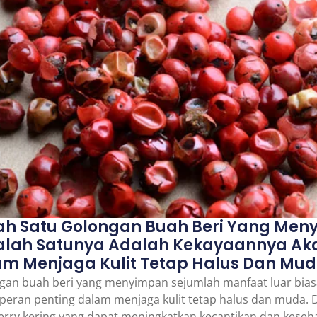
ah Satu Golongan Buah Beri Yang Me
Salah Satunya Adalah Kekayaannya Aka
am Menjaga Kulit Tetap Halus Dan Mud
ngan buah beri yang menyimpan sejumlah manfaat luar bias
peran penting dalam menjaga kulit tetap halus dan muda. Da
ry kering yang dapat meningkatkan kecantikan dan keseh