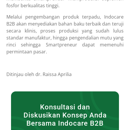
fosfor berkualitas tinggi.
Melalui pengembangan produk terpadu, Indocare
B2B akan menyediakan bahan baku terbaik dan teruji
secara klinis, proses produksi yang sudah lulus
standar manufaktur, hingga pengendalian mutu yang
rinci sehingga Smartpreneur dapat memenuhi
permintaan pasar.
Ditinjau oleh dr. Raissa Aprilia
Konsultasi dan
Diskusikan Konsep Anda
Bersama Indocare B2B